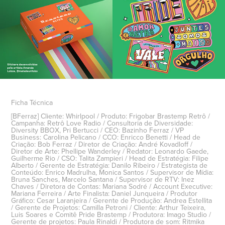
Ficha Técnica
[BFerraz]
Cliente:
Whirlpool /
Produto:
Frigobar Brastemp Retrô /
Campanha:
Retrô Love Radio /
Consultoria de Diversidade:
Diversity BBOX, Pri Bertucci /
CEO:
Bazinho Ferraz /
VP
Business:
Carolina Pelicano /
CCO:
Enricco Benetti /
Head de
Criação:
Bob Ferraz /
Diretor de Criação:
André Kovadloff /
Diretor de Arte:
Phellipe Wanderley /
Redator:
Leonardo Gaede,
Guilherme Rio /
CSO:
Talita Zampieri /
Head de Estratégia:
Filipe
Alberto /
Gerente de Estratégia:
Danilo Ribeiro /
Estrategista de
Conteúdo:
Enrico Madrulha, Monica Santos /
Supervisor de Mídia:
Bruna Sanches, Marcelo Santana /
Supervisor de RTV:
Inez
Chaves /
Diretora de Contas:
Mariana Sodré /
Account Executive:
Mariana Ferreira /
Arte Finalista:
Daniel Junqueira /
Produtor
Gráfico:
Cesar Laranjeira /
Gerente de Produção:
Andrea Estellita
/
Gerente de Projetos:
Camilla Petroni /
Cliente:
Arthur Teixeira,
Luis Soares e Comitê Pride Brastemp /
Produtora:
Imago Studio /
Gerente de projetos:
Paula Rinaldi /
Produtora de som:
Ritmika